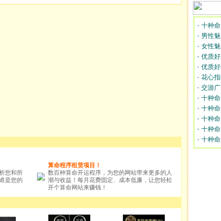
‧ 十种
‧ 男性
‧ 女性
‧ 优质
‧ 优质
‧ 花心
‧ 交游
‧ 十种
‧ 十种
‧ 十种
‧ 十种
‧ 十种
算命程序租赁项目！
分析您和所
数百种算命开运程序，为您的网站带来更多的人
谁是您的
潮与收益！每月花费固定、成本低廉，让您轻松
开个算命网站来赚钱！