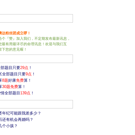
腾达粉丝团成立啰！
给个『赞』加入我们，不定期发布最新讯息，
您最有用最详尽的命理讯息！欢迎与我们互
留下您的意见喔！
)全部题目只要
29点
！
专区全部题目只要
9点
！
享
8题
好康
免费
算！
享
30题免费
算！
)爱情全部题目
139点
！
老婆年纪可能跟我差多少？
婚后还有机会再婚吗？
有几个小孩？