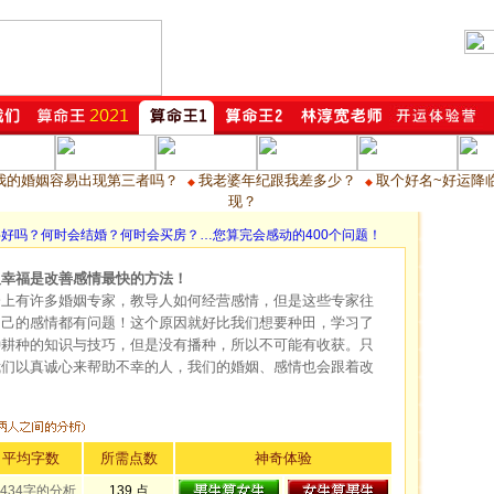
我的婚姻容易出现第三者吗？
我老婆年纪跟我差多少？
取个好名~好运降临
◆
◆
现？
字好吗？何时会结婚？何时会买房？…您算完会感动的400个问题！
人幸福是改善感情最快的方法！
会上有许多婚姻专家，教导人如何经营感情，但是这些专家往
自己的感情都有问题！这个原因就好比我们想要种田，学习了
种耕种的知识与技巧，但是没有播种，所以不可能有收获。只
我们以真诚心来帮助不幸的人，我们的婚姻、感情也会跟着改
！
平均字数
所需点数
神奇体验
434字的分析
139 点