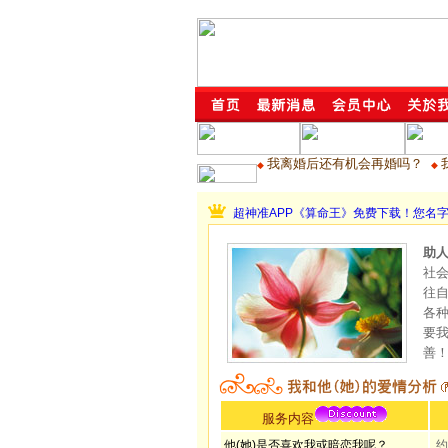
我离婚后还有机会再婚吗？
◆
◆
超神准APP《算命王》免费下载！您名
助
社
往
各
要
善
服务内容
他(她)是否喜欢我或暗恋我呢？
约