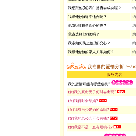
我想跟他(她)表白是否会成功呢？
约
我跟他(她)适不适合呢？
约
他(她)对我是真心的吗？
约
我该选择他(她)吗？
约
我该如何防止他(她)变心？
约
我跟他(她)的家人关系如何？
约
服务内容
我的恋情可能有哪些危机?
(女)我的真命天子何时会出现?
(女)我何时会结婚?
(女)我有当少奶奶的命吗?
(女)我的老公会不会有钱?
(女)我是不是一直有烂桃花?